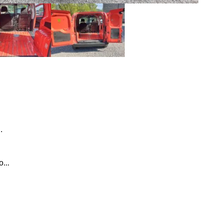
.
...