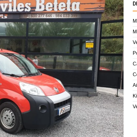
D
M
M
V
P
C
C
A
K
Ve