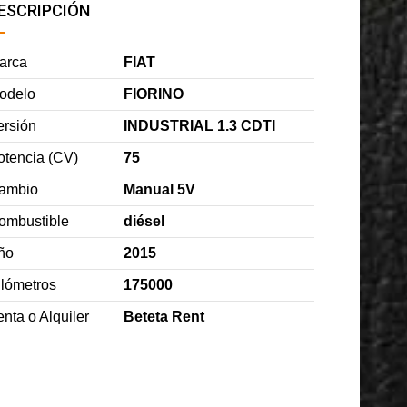
ESCRIPCIÓN
arca
FIAT
odelo
FIORINO
ersión
INDUSTRIAL 1.3 CDTI
otencia (CV)
75
ambio
Manual 5V
ombustible
diésel
ño
2015
ilómetros
175000
nta o Alquiler
Beteta Rent